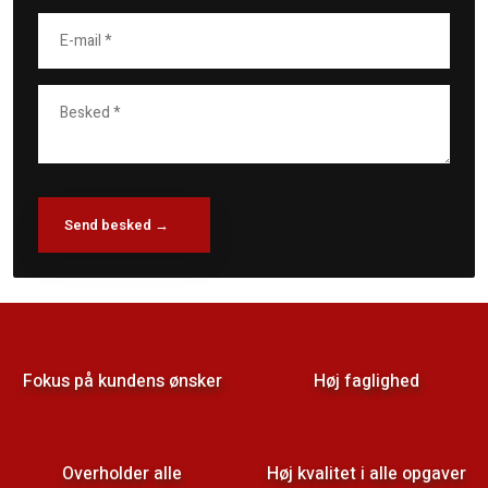
Fokus på kundens ønsker
Høj faglighed
Overholder alle
Høj kvalitet i alle opgaver