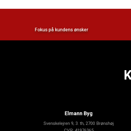
Fokus på kundens ønsker
K
Elmann Byg
Svenskelejren 9, 3. th, 2700 Brønshøj
​CVR: 41976365